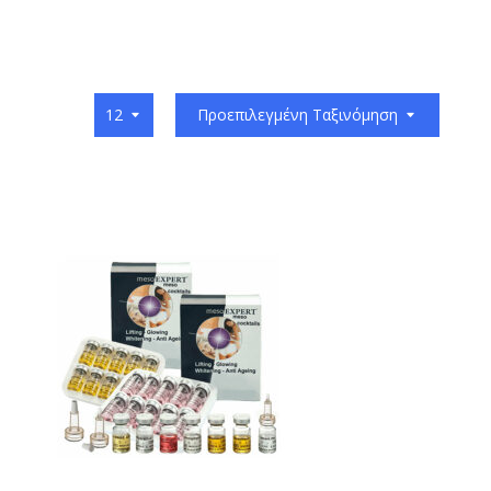
12
Προεπιλεγμένη Tαξινόμηση