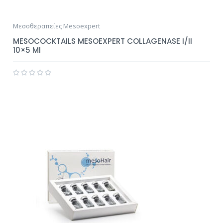
Μεσοθεραπείες Mesoexpert
MESOCOCKTAILS MESOEXPERT COLLAGENASE I/II
10×5 Ml