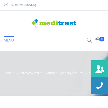
sales@meditrast.gr
0
MENU
Home
Επαγγελματικη Ενδυση
Ιατρικη Ενδυση
Kasack 7