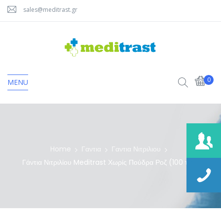
sales@meditrast.gr
0
MENU
Home
Γαντια
Γαντια Νιτριλιου
Γάντια Νιτριλίου Meditrast Χωρίς Πούδρα Ροζ (100 τμχ)